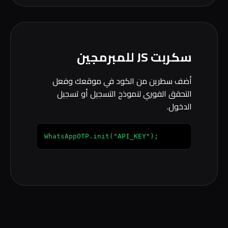
سكربت JS للمبرمجين
أضف سطرين من الكود في موقعك وفعل
التحقق الفوري لنموذج التسجيل أو تسجيل
الدخول.
WhatsAppOTP.init("API_KEY");